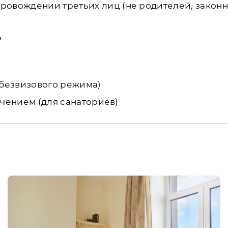
провождении третьих лиц (не родителей, законн
о
и безвизового режима)
ечением (для санаториев)